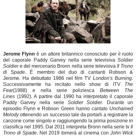
Jerome Flynn
è un attore britannico conosciuto per il ruolo
del caporale Paddy Garvey nella serie televisiva
Soldier
Soldier
e del mercenario Bronn nella serie televisiva
Il Trono
di Spade
. È membro del duo di cantanti Robson &
Jerome. Ha debuttato 1986 nel film TV
London's Burning
.
Successivamente ha recitato nello show di ITV
The
Fear
(1988) e nella serie poliziesca
Between The
Lines
(1992). A partire dal 1990 ha interpretato il caporale
Paddy Garvey nella serie
Soldier Soldier
. Durante un
episodio Flynn e Robson Green hanno cantato
Unchained
Melody
ottenendo un successo tale da portarli a registrare la
canzone come singolo e raggiungendo la prima posizione in
classifica nel 1995. Dal 2011 interpreta Bronn nella serie tv
Il
Trono di Spade
. Nel 2019 tornerà al cinema con
John Wick