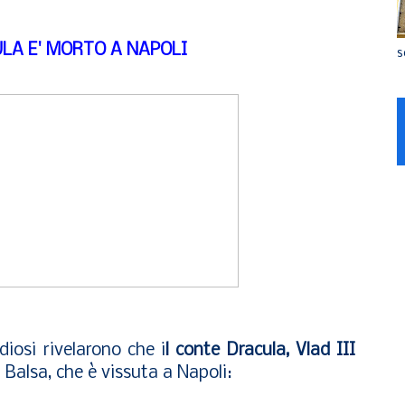
ULA E' MORTO A NAPOLI
s
iosi rivelarono che i
l conte Dracula, Vlad III
a Balsa, che è vissuta a Napoli: