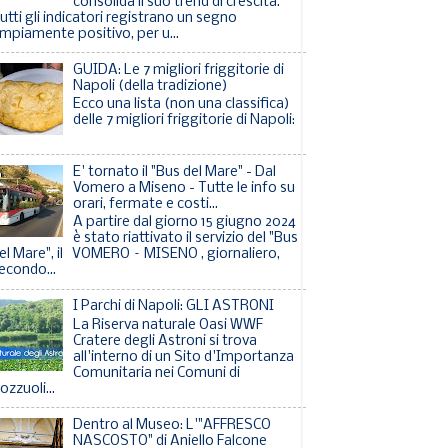
consolida il suo trend di crescita.
utti gli indicatori registrano un segno
mpiamente positivo, per u...
GUIDA: Le 7 migliori friggitorie di
Napoli (della tradizione)
Ecco una lista (non una classifica)
delle 7 migliori friggitorie di Napoli:
E' tornato il "Bus del Mare" - Dal
Vomero a Miseno - Tutte le info su
orari, fermate e costi...
A partire dal giorno 15 giugno 2024
è stato riattivato il servizio del "Bus
el Mare", il VOMERO – MISENO , giornaliero,
econdo...
I Parchi di Napoli: GLI ASTRONI
La Riserva naturale Oasi WWF
Cratere degli Astroni si trova
all'interno di un Sito d'Importanza
Comunitaria nei Comuni di
ozzuoli...
Dentro al Museo: L'"AFFRESCO
NASCOSTO" di Aniello Falcone