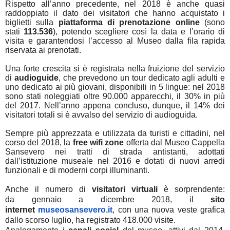
Rispetto all’anno precedente, nel 2018 è anche quasi
raddoppiato il dato dei visitatori che hanno acquistato i
biglietti sulla
piattaforma di prenotazione online
(sono
stati
113.536
), potendo scegliere così la data e l’orario di
visita e garantendosi l’accesso al Museo dalla fila rapida
riservata ai prenotati.
Una forte crescita si è registrata nella fruizione del servizio
di
audioguide
, che prevedono un tour dedicato agli adulti e
uno dedicato ai più giovani, disponibili in 5 lingue: nel 2018
sono stati noleggiati oltre 90.000 apparecchi, il 30% in più
del 2017. Nell’anno appena concluso, dunque, il 14% dei
visitatori totali si è avvalso del servizio di audioguida.
Sempre più apprezzata e utilizzata da turisti e cittadini, nel
corso del 2018, la
free wifi zone
offerta dal Museo Cappella
Sansevero nei tratti di strada antistanti, adottati
dall’istituzione museale nel 2016 e dotati di nuovi arredi
funzionali e di moderni corpi illuminanti.
Anche il numero di
visitatori virtuali
è sorprendente:
da gennaio a dicembre 2018, il
sito
internet
museosansevero.it
, con una nuova veste grafica
dallo scorso luglio,
ha registrato 418.000 visite.