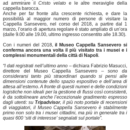
ad ammirare il
Cristo velato
e le altre meraviglie della
cappella barocca.
Anche per far fronte alla crescente richiesta, e dare la
possibilità al maggior numero di persone di visitare la
Cappella Sansevero, nel corso del 2018, a partire dal 1
marzo, l’orario di apertura regolare è stato ampliato di un’ora
(dalle 9.00 alle 19.00, ultimo ingresso consentito alle 18.30).
Con i numeri del 2018,
il Museo Cappella Sansevero si
conferma ancora una volta il più visitato tra i musei e i
complessi monumentali della città di Napoli
.
“I dati registrati nell’ultimo anno –
dichiara Fabrizio Masucci,
direttore del Museo Cappella Sansevero
– sono da
considerarsi tanto più straordinari quando si pensi alle
dimensioni contenute dello spazio espositivo e dell’area di
attesa all’esterno. A fronte di questi numeri e delle condizioni
logistiche non ideali per la gestione di flussi così consistenti,
è da sottolineare anche l’eccezionale gradimento espresso
dagli utenti: su
Tripadvisor
, il più noto portale di recensioni
di viaggiatori, il Museo Cappella Sansevero è stabilmente
primo non solo tra i musei cittadini, ma più in generale tra i
quasi 600 ‘siti di interesse’ segnalati sul portale”.