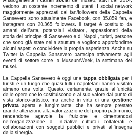
Analogamente i
canali social
del museo, attivi dal 2014,
vedono un costante incremento di utenti. I social network
maggiormente apprezzati dai fan/followers della Cappella
Sansevero sono attualmente Facebook, con 35.859 fan, e
Instagram con 20.365 followers. Il target è costituito da
amanti dell’arte, potenziali visitatori, appassionati della
storia del principe di Sansevero e di Napoli, turisti, persone
che sono già state nella struttura e vogliono approfondirne
alcuni aspetti o condividere la propria esperienza. Anche su
Twitter la Cappella Sansevero partecipa attivamente agli
eventi di settore come la MuseumWeek, la settimana dei
musei.
La Cappella Sansevero è oggi una
tappa obbligata
per i
turisti e un luogo che quasi tutti i napoletani hanno visitato
almeno una volta. Questo, certamente, grazie all’unicità
delle opere che lo costituiscono e al suo valore dal punto di
vista storico-artistico, ma anche in virtù di una
gestione
privata
aperta e lungimirante, che ha sempre prestato
grande attenzione alla valorizzazione del proprio patrimonio,
rendendone agevole la fruizione e cimentandosi
nell’organizzazione di iniziative culturali collaterali e
collaborazioni con soggetti pubblici e privati all’insegna
della sinergia.