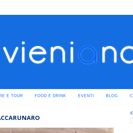
RE E TOUR
FOOD E DRINK
EVENTI
BLOG
C
C
O MACCARUNARO