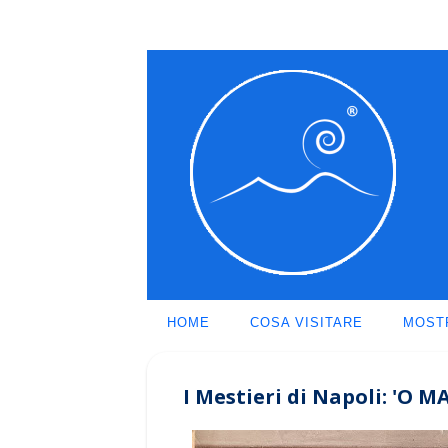
HOME
COSA VISITARE
MOST
I Mestieri di Napoli: '