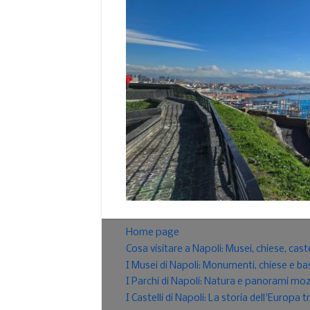
Home page
Cosa visitare a Napoli: Musei, chiese, cast
I Musei di Napoli: Monumenti, chiese e bas
I Parchi di Napoli: Natura e panorami mo
I Castelli di Napoli: La storia dell'Europ