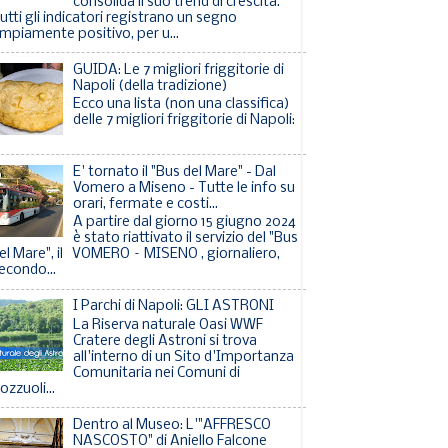
consolida il suo trend di crescita.
utti gli indicatori registrano un segno
mpiamente positivo, per u...
GUIDA: Le 7 migliori friggitorie di
Napoli (della tradizione)
Ecco una lista (non una classifica)
delle 7 migliori friggitorie di Napoli:
E' tornato il "Bus del Mare" - Dal
Vomero a Miseno - Tutte le info su
orari, fermate e costi...
A partire dal giorno 15 giugno 2024
è stato riattivato il servizio del "Bus
el Mare", il VOMERO – MISENO , giornaliero,
econdo...
I Parchi di Napoli: GLI ASTRONI
La Riserva naturale Oasi WWF
Cratere degli Astroni si trova
all'interno di un Sito d'Importanza
Comunitaria nei Comuni di
ozzuoli...
Dentro al Museo: L'"AFFRESCO
NASCOSTO" di Aniello Falcone