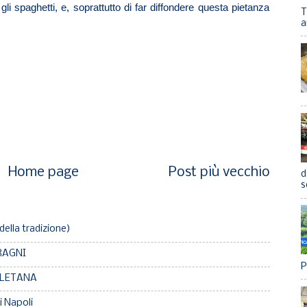
 gli spaghetti, e, soprattutto di far diffondere questa pietanza
T
a
Home page
Post più vecchio
d
s
(della tradizione)
 RAGNI
P
POLETANA
 Napoli