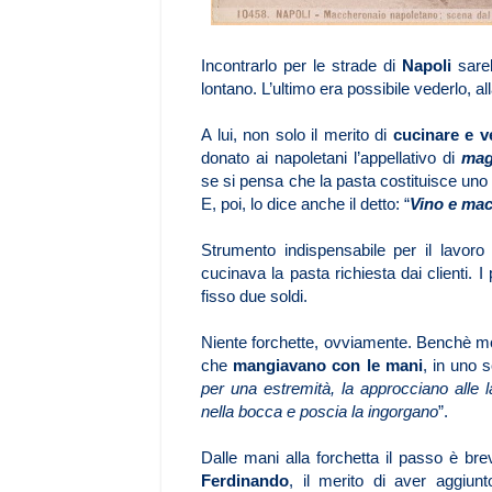
Incontrarlo per le strade di
Napoli
sare
lontano. L’ultimo era possibile vederlo, al
A lui, non solo il merito di
cucinare e v
donato ai napoletani l’appellativo di
mag
se si pensa che la pasta costituisce uno d
E, poi, lo dice anche il detto: “
Vino e mac
Strumento indispensabile per il lavo
cucinava la pasta richiesta dai clienti. I
fisso due soldi.
Niente forchette, ovviamente. Benchè mol
che
mangiavano con le mani
, in uno s
per una estremità, la approcciano alle la
nella bocca e poscia la ingorgano
”.
Dalle mani alla forchetta il passo è brev
Ferdinando
, il merito di aver aggiu