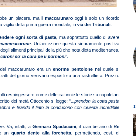
bbe un piacere, ma il
maccarunaro
oggi è solo un ricordo
la vigilia della prima guerra mondiale, in
via dei Tribunali
.
endere ogni sorta di pasta
, ma soprattutto quello di avere
nammacarune
. Un’accezione questa sicuramente positiva
egli alimenti principali della più che nota dieta mediterranea.
caroni so’ la cura pe li pormoni
”.
ro del maccarunaro era un
enorme pentolone
nel quale si
 piatti del giorno venivano esposti su una rastrelliera. Prezzo
ti respingessero come delle calunnie le storie su napoletani
critto dei metà Ottocento si legge: “...
prendon la cotta pasta
I
bbra e tirando il fiato la conducono con celerità incredibile
e. Va, infatti, a
Gennaro Spadaccini
, il ciambellano di
Re
nto un
quarto dente alla forchetta
, permettendo, così, di