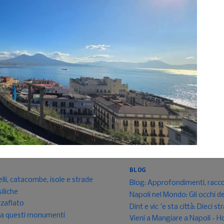
BLOG
elli, catacombe, isole e strade
Blog: Approfondimenti, racco
iliche
Napoli nel Mondo: Gli occhi degl
zzafiato
Dint e vic 'e sta città: Dieci 
a tra questi monumenti
Vieni a Mangiare a Napoli - 