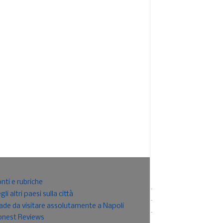
nti e rubriche
i altri paesi sulla città
strade da visitare assolutamente a Napoli
Honest Reviews